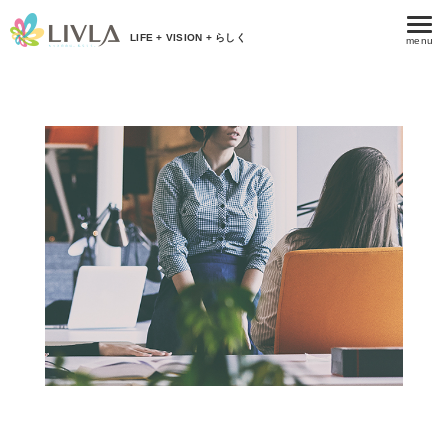
LIFE + VISION + らしく
menu